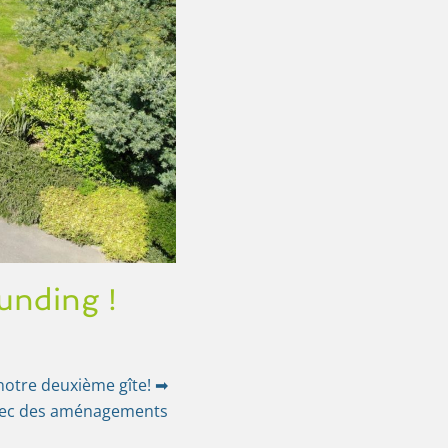
funding !
otre deuxième gîte! ➡
, avec des aménagements