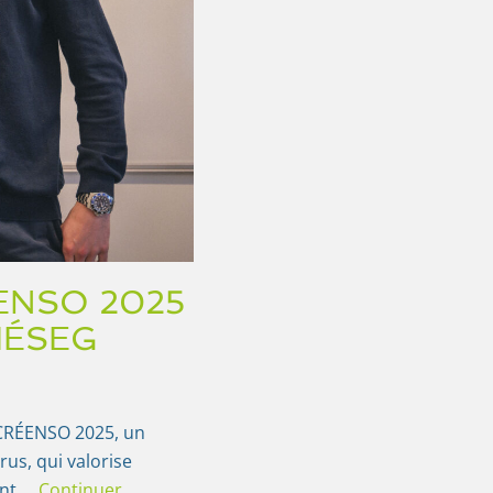
RÉENSO 2025
’IÉSEG
 CRÉENSO 2025, un
us, qui valorise
ent …
Continuer