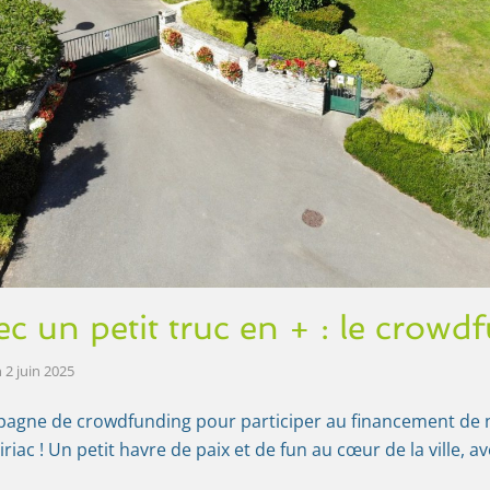
ec un petit truc en + : le crowd
n
2 juin 2025
agne de crowdfunding pour participer au financement de n
siriac ! Un petit havre de paix et de fun au cœur de la ville