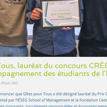
 Tous, lauréat du concours C
mpagnement des étudiants de l
n
25 juin 2025
noncer que Gîtes pour Tous a été désigné lauréat du Prix
nisé par l’IÉSEG School of Management et la Fondation Ceetr
ets innovants, socialement responsables et économiquem